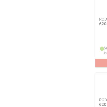
ROD
620
5
(
h
ROD
620