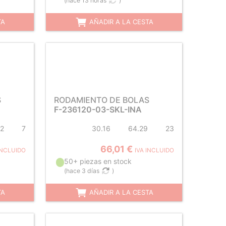
(
hace 13 horas
)
TA
AÑADIR A LA CESTA
S
RODAMIENTO DE BOLAS
F-236120-03-SKL-INA
2
7
30.16
64.29
23
66,01 €
INCLUIDO
IVA INCLUIDO
50+ piezas en stock
(
hace 3 días
)
TA
AÑADIR A LA CESTA