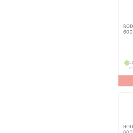
ROD
600
5
(
h
ROD
600