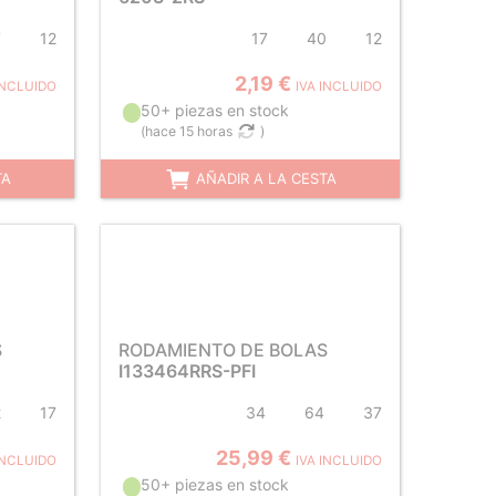
7
12
17
40
12
2,19 €
INCLUIDO
IVA INCLUIDO
50+ piezas en stock
(
hace 15 horas
)
TA
AÑADIR A LA CESTA
S
RODAMIENTO DE BOLAS
I133464RRS-PFI
2
17
34
64
37
25,99 €
INCLUIDO
IVA INCLUIDO
50+ piezas en stock