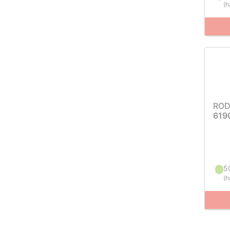
(
h
ROD
619
5
(
h