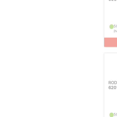
5
(
h
ROD
620
5