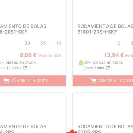
AMIENTO DE BOLAS
RODAMIENTO DE BOLA
6-2RS1-SKF
61801-2RSH-SKF
30
55
13
12
2
8,08 €
13,94 €
IVA INCLUIDO
IVA 
0+ piezas en stock
50+ piezas en stock
ace 13 horas
)
(
hace 2 días
)
AÑADIR A LA CESTA
AÑADIR A LA CES
AMIENTO DE BOLAS
RODAMIENTO DE BOLA
4-2RS
6005-2RS