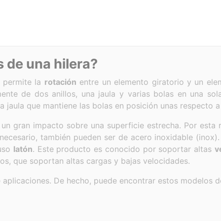
 de una hilera?
 permite la
rotación
entre un elemento giratorio y un elem
nte de dos anillos, una jaula y varias bolas en una sola
y la jaula que mantiene las bolas en posición unas respecto a
un gran impacto sobre una superficie estrecha. Por esta 
 necesario, también pueden ser de acero inoxidable (inox).
uso
latón
. Este producto es conocido por soportar altas
v
llos, que soportan altas cargas y bajas velocidades.
e aplicaciones. De hecho, puede encontrar estos modelos 