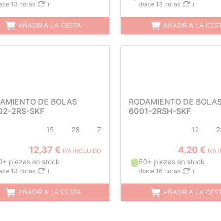
ace 13 horas
)
(
hace 13 horas
)
AÑADIR A LA CESTA
AÑADIR A LA CES
AMIENTO DE BOLAS
RODAMIENTO DE BOLA
02-2RS-SKF
6001-2RSH-SKF
15
28
7
12
2
12,37 €
4,20 €
IVA INCLUIDO
IVA 
0+ piezas en stock
50+ piezas en stock
ace 13 horas
)
(
hace 16 horas
)
AÑADIR A LA CESTA
AÑADIR A LA CES