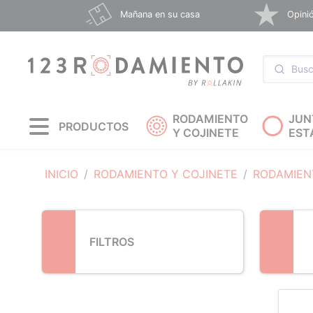
Loading...
Mañana en su casa
Opinió
RODAMIENTO
JUN
PRODUCTOS
Y COJINETE
EST
INICIO
RODAMIENTO Y COJINETE
RODAMIEN
FILTROS