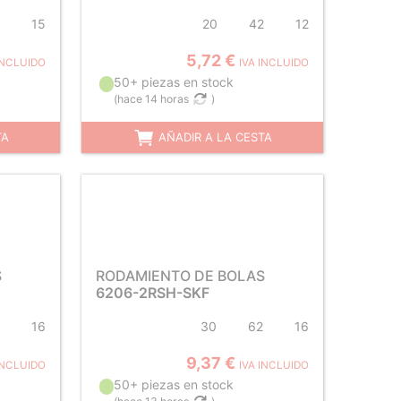
15
20
42
12
5,72 €
INCLUIDO
IVA INCLUIDO
50+ piezas en stock
(
hace 14 horas
)
TA
AÑADIR A LA CESTA
S
RODAMIENTO DE BOLAS
6206-2RSH-SKF
16
30
62
16
9,37 €
INCLUIDO
IVA INCLUIDO
50+ piezas en stock