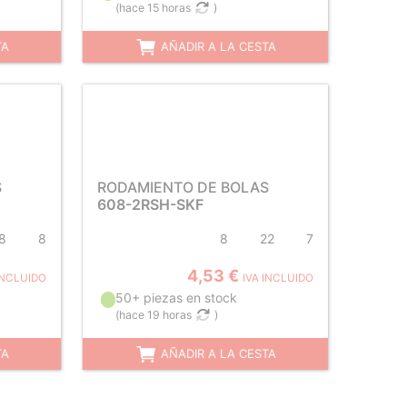
(
hace 15 horas
)
TA
AÑADIR A LA CESTA
S
RODAMIENTO DE BOLAS
608-2RSH-SKF
8
8
8
22
7
4,53 €
INCLUIDO
IVA INCLUIDO
50+ piezas en stock
(
hace 19 horas
)
TA
AÑADIR A LA CESTA