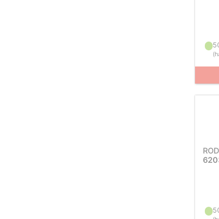
5
(
h
ROD
620
5