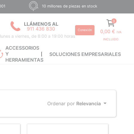
001
10 millones de piezas en stock
0
LLÁMENOS AL
911 436 830
Conexión
0,00 €
IVA
lunes a viernes, de 8:00 a 19:00 horas
INCLUIDO
ACCESSORIOS
Y
SOLUCIONES EMPRESARIALES
HERRAMIENTAS
Ordenar por
Relevancia