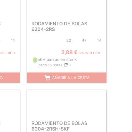
S
RODAMIENTO DE BOLAS
6204-2RS
5
11
20
47
14
2,88 €
INCLUIDO
IVA INCLUIDO
50+ piezas en stock
(
hace 16 horas
)
TA
AÑADIR A LA CESTA
S
RODAMIENTO DE BOLAS
6004-2RSH-SKF