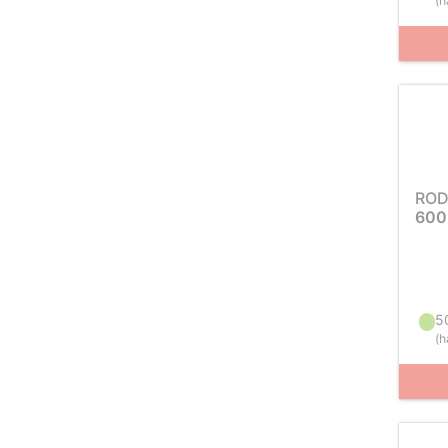
(
h
ROD
600
5
(
h