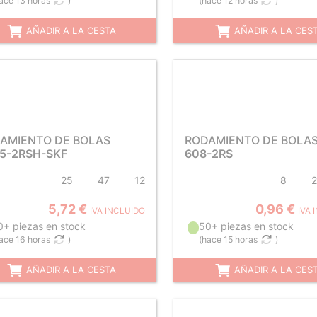
ace 13 horas
)
(
hace 12 horas
)
AÑADIR A LA CESTA
AÑADIR A LA CES
AMIENTO DE BOLAS
RODAMIENTO DE BOLA
5-2RSH-SKF
608-2RS
25
47
12
8
2
5,72 €
0,96 €
IVA INCLUIDO
IVA 
0+ piezas en stock
50+ piezas en stock
ace 16 horas
)
(
hace 15 horas
)
AÑADIR A LA CESTA
AÑADIR A LA CES