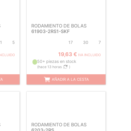
S
RODAMIENTO DE BOLAS
61903-2RS1-SKF
1
5
17
30
7
19,63 €
INCLUIDO
IVA INCLUIDO
50+ piezas en stock
(
hace 13 horas
)
TA
AÑADIR A LA CESTA
S
RODAMIENTO DE BOLAS
6203-2RS