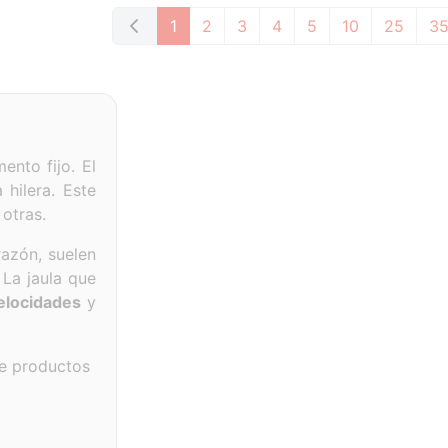
1
2
3
4
5
10
25
3
ento fijo. El
 hilera. Este
 otras.
razón, suelen
 La jaula que
elocidades
y
de productos