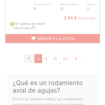
Diámetro interior
Diámetro exterior
Espesor
8
21
2
2,24 €
IVA INCLUIDO
50+ piezas en stock
(
hace 6 días
)
AÑADIR A LA CESTA
1
5
10
20
¿Qué es un rodamiento
axial de agujas?
Como su nombre indica, un rodamiento
axial de agujas es un tipo de rodamiento