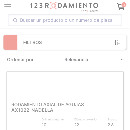
Loading...
0
FILTROS
Ordenar por
Relevancia
RODAMIENTO AXIAL DE AGUJAS
AX1022-NADELLA
Diámetro interior
Diámetro exterior
Espesor
10
22
2.8