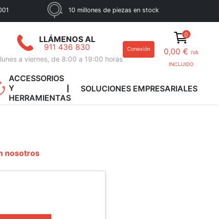
001
10 millones de piezas en stock
0
LLÁMENOS AL
911 436 830
Conexión
0,00 €
IVA
lunes a viernes, de 8:00 a 19:00 horas
INCLUIDO
ACCESSORIOS
Y
SOLUCIONES EMPRESARIALES
HERRAMIENTAS
n nosotros