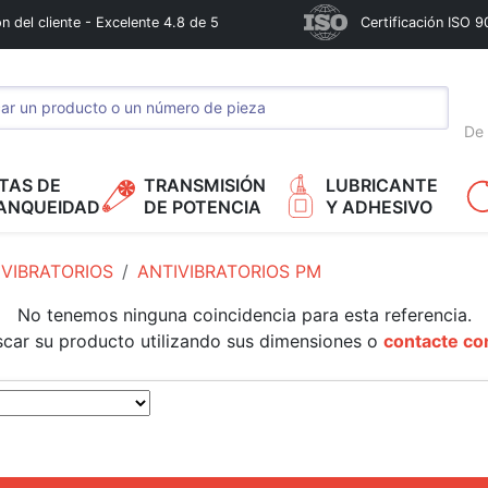
n del cliente - Excelente 4.8 de 5
Certificación ISO 9
De 
TAS DE
TRANSMISIÓN
LUBRICANTE
ANQUEIDAD
DE POTENCIA
Y ADHESIVO
IVIBRATORIOS
ANTIVIBRATORIOS PM
No tenemos ninguna coincidencia para esta referencia.
scar su producto utilizando sus dimensiones o
contacte co