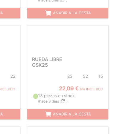
(
hace 2 días
)
TA
AÑADIR A LA CESTA
RUEDA LIBRE
CSK25
22
25
52
15
22,09 €
INCLUIDO
IVA INCLUIDO
13 piezas en stock
(
hace 3 días
)
TA
AÑADIR A LA CESTA