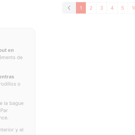
1
2
3
4
5
1
out en
léments de
entras
odillos o
e la bague
 Par
nce.
terior y el