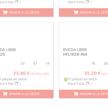
ace 5 días
)
(
hace 5 días
)
AÑADIR A LA CESTA
AÑADIR A LA CES
DA LIBRE
RUEDA LIBRE
20
HFL1826-INA
20
47
14
18
24
23,46 €
35,20 €
IVA INCLUIDO
IVA 
6 piezas en stock
17 piezas en stock
ace 5 días
)
(
hace 5 días
)
AÑADIR A LA CESTA
AÑADIR A LA CES