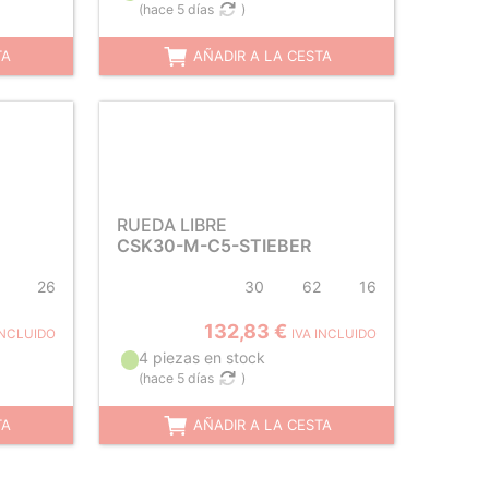
(
hace 5 días
)
TA
AÑADIR A LA CESTA
RUEDA LIBRE
CSK30-M-C5-STIEBER
26
30
62
16
132,83 €
INCLUIDO
IVA INCLUIDO
4 piezas en stock
(
hace 5 días
)
TA
AÑADIR A LA CESTA