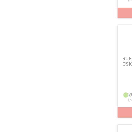
(
h
RUE
CSK
3
(
h