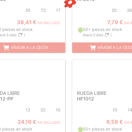
35
72
17
20
26
38,41 €
7,79 €
IVA INCLUIDO
IVA 
2 piezas en stock
50+ piezas en stock
ace 5 días
)
(
hace 2 días
)
AÑADIR A LA CESTA
AÑADIR A LA CES
DA LIBRE
RUEDA LIBRE
12-PP
HF1012
12
32
10
10
1
24,16 €
6,58 €
IVA INCLUIDO
IVA 
0 piezas en stock
50+ piezas en stock