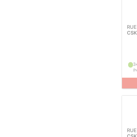
RUE
CSK
3
(
h
RUE
CSK