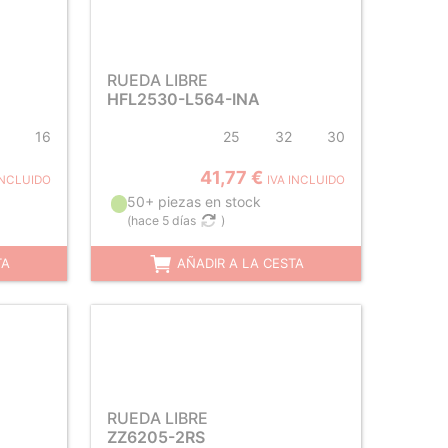
RUEDA LIBRE
HFL2530-L564-INA
16
25
32
30
41,77 €
INCLUIDO
IVA INCLUIDO
50+ piezas en stock
(
hace 5 días
)
TA
AÑADIR A LA CESTA
RUEDA LIBRE
ZZ6205-2RS