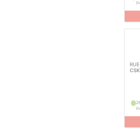
(
h
RUE
CSK
2
(
h