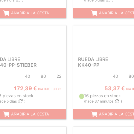
ace 1 día
)
(
hace 5 días
)
AÑADIR A LA CESTA
AÑADIR A LA CES
DA LIBRE
RUEDA LIBRE
40-PP-STIEBER
KK40-PP
40
80
22
40
80
172,39 €
53,37 €
IVA INCLUIDO
IVA 
8 piezas en stock
16 piezas en stock
ace 5 días
)
(
hace 37 minutos
)
AÑADIR A LA CESTA
AÑADIR A LA CES