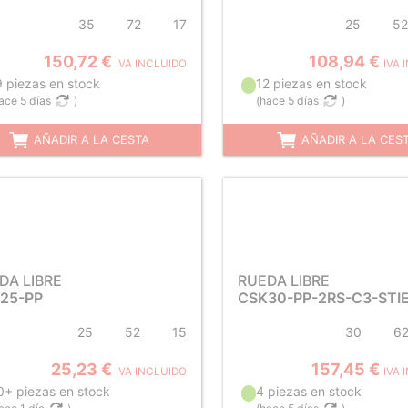
35
72
17
25
52
150,72 €
108,94 €
IVA INCLUIDO
IVA 
9 piezas en stock
12 piezas en stock
ace 5 días
)
(
hace 5 días
)
AÑADIR A LA CESTA
AÑADIR A LA CES
DA LIBRE
RUEDA LIBRE
25-PP
CSK30-PP-2RS-C3-STI
25
52
15
30
6
25,23 €
157,45 €
IVA INCLUIDO
IVA 
0+ piezas en stock
4 piezas en stock