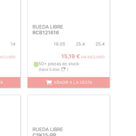
RUEDA LIBRE
RCB121616
14
19.05
25.4
25.4
15,19 €
INCLUIDO
IVA INCLUIDO
50+ piezas en stock
(
hace 5 días
)
TA
AÑADIR A LA CESTA
RUEDA LIBRE
CSK15-PP