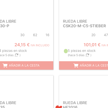
DA LIBRE
RUEDA LIBRE
30-P
CSK20-M-C5-STIEBER
30
62
16
20
47
24,15 €
101,01 €
IVA INCLUIDO
IVA 
4 piezas en stock
5 piezas en stock
ace 5 días
)
(
hace 5 días
)
AÑADIR A LA CESTA
AÑADIR A LA CES
DA LIBRE
RUEDA LIBRE
35
HF2016