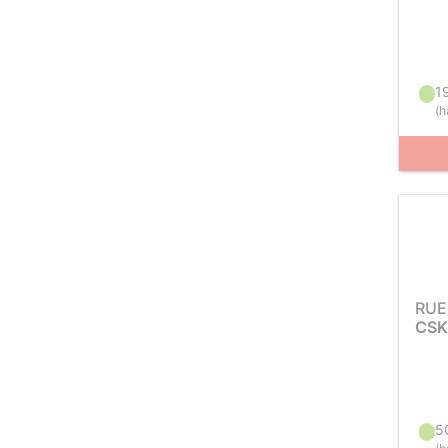
1
(
h
RUE
CSK
5