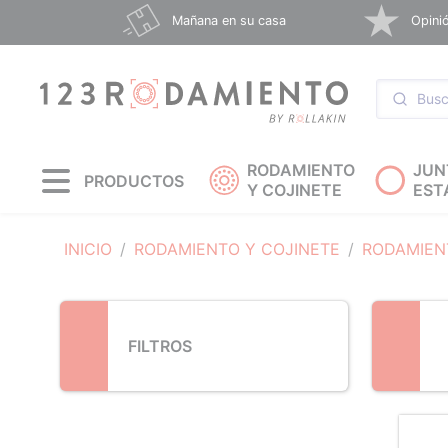
Loading...
Mañana en su casa
Opinió
RODAMIENTO
JUN
PRODUCTOS
Y COJINETE
EST
INICIO
RODAMIENTO Y COJINETE
RODAMIEN
FILTROS