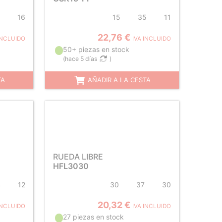
16
15
35
11
22,76 €
INCLUIDO
IVA INCLUIDO
50+ piezas en stock
(
hace 5 días
)
TA
AÑADIR A LA CESTA
RUEDA LIBRE
HFL3030
4
12
30
37
30
20,32 €
INCLUIDO
IVA INCLUIDO
27 piezas en stock