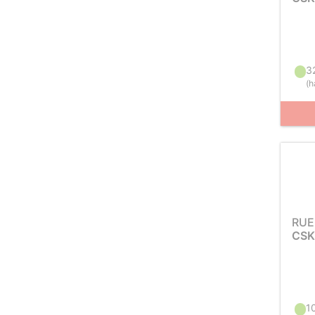
3
(
h
RUE
CSK
1