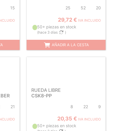
15
25
52
20
29,72 €
INCLUIDO
IVA INCLUIDO
50+ piezas en stock
(
hace 3 días
)
TA
AÑADIR A LA CESTA
RUEDA LIBRE
EBER
CSK8-PP
2
21
8
22
9
20,35 €
INCLUIDO
IVA INCLUIDO
50+ piezas en stock