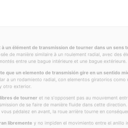
 à un élément de transmission de tourner dans un sens t
osée de manière similaire à un roulement radial, avec des é
montés entre une bague intérieure et une bague extérieure.
te que un elemento de transmisión gire en un sentido mi
ar a un rodamiento radial, con elementos giratorios como r
 otro exterior.
libres de tourner
et ne s'opposent pas au mouvement entr
nsmission de se faire de manière fluide dans cette direction.
e vous pédalez en avant, la roue arrière tourne en conséque
iran libremente
y no impiden el movimiento entre el anillo in