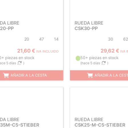
DA LIBRE
RUEDA LIBRE
20-PP
CSK30-PP
20
47
14
30
62
21,60 €
29,62 €
IVA INCLUIDO
IVA 
0+ piezas en stock
50+ piezas en stock
ace 5 días
)
(
hace 5 días
)
AÑADIR A LA CESTA
AÑADIR A LA CES
DA LIBRE
RUEDA LIBRE
35M-C5-STIEBER
CSK25-M-C5-STIEBER