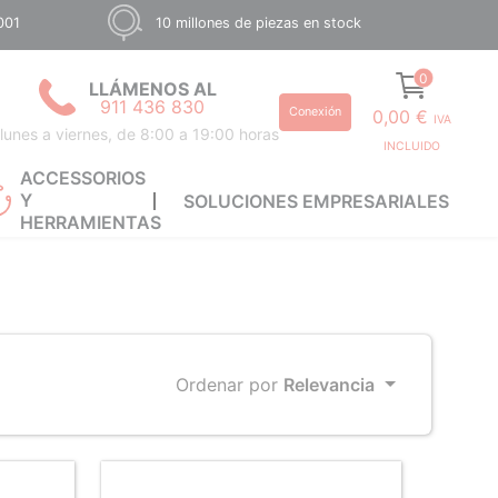
001
10 millones de piezas en stock
0
LLÁMENOS AL
911 436 830
Conexión
0,00 €
IVA
lunes a viernes, de 8:00 a 19:00 horas
INCLUIDO
ACCESSORIOS
Y
SOLUCIONES EMPRESARIALES
HERRAMIENTAS
Ordenar por
Relevancia