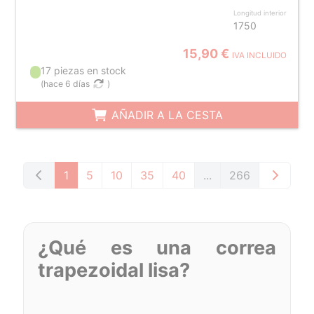
Longitud interior
1750
15,90 €
IVA INCLUIDO
17 piezas en stock
(
hace 6 días
)
AÑADIR A LA CESTA
1
5
10
35
40
...
266
¿Qué es una correa
trapezoidal lisa?