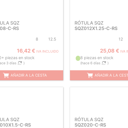
ULA SQZ
RÓTULA SQZ
08-C-RS
SQZ012X1.25-C-RS
8
12.5
12
16,42 €
25,08 €
IVA INCLUIDO
IVA 
0+ piezas en stock
8 piezas en stock
ace 3 días
)
(
hace 6 días
)
AÑADIR A LA CESTA
AÑADIR A LA CES
ULA SQZ
RÓTULA SQZ
010X1.5-C-RS
SQZ020-C-RS