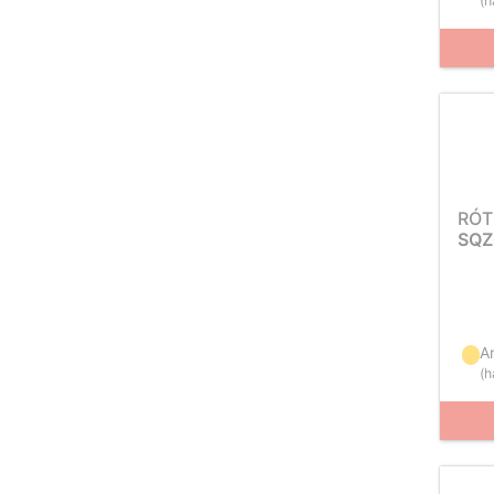
(
h
RÓT
SQZ
Ar
(
h