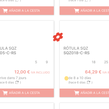
ace 6 días
)
(
hace 1 día
)
AÑADIR A LA CESTA
AÑADIR A LA CES
ULA SQZ
RÓTULA SQZ
05-C-RS
SQZ018-C-RS
5
9
18
25
12,00 €
64,29 €
IVA INCLUIDO
IVA 
rive dans 7 jours
de 8 a 10 días
ace 6 días
)
(
hace 6 días
)
AÑADIR A LA CESTA
AÑADIR A LA CES