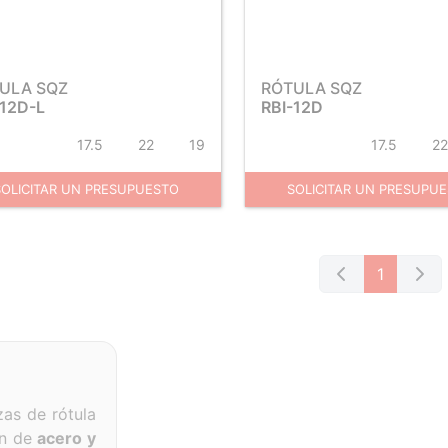
ULA SQZ
RÓTULA SQZ
-12D-L
RBI-12D
17.5
22
19
17.5
22
SOLICITAR UN PRESUPUESTO
SOLICITAR UN PRESUPU
1
zas de rótula
ón de
acero y