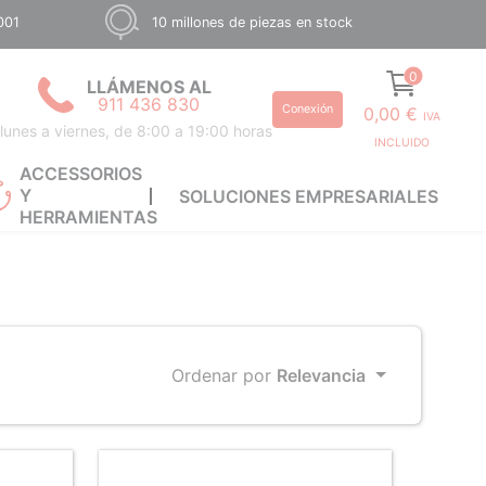
001
10 millones de piezas en stock
0
LLÁMENOS AL
911 436 830
Conexión
0,00 €
IVA
lunes a viernes, de 8:00 a 19:00 horas
INCLUIDO
ACCESSORIOS
Y
SOLUCIONES EMPRESARIALES
HERRAMIENTAS
Ordenar por
Relevancia