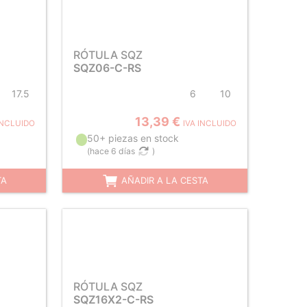
RÓTULA SQZ
SQZ06-C-RS
17.5
6
10
13,39 €
INCLUIDO
IVA INCLUIDO
50+ piezas en stock
(
hace 6 días
)
TA
AÑADIR A LA CESTA
RÓTULA SQZ
SQZ16X2-C-RS