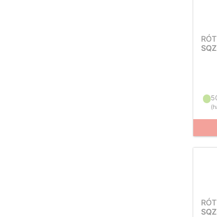
RÓT
SQZ
5
(
h
RÓT
SQZ