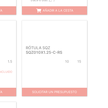
(
hace 6 días
)
TA
AÑADIR A LA CESTA
RÓTULA SQZ
SQZ010X1.25-C-RS
1.5
10
15
INCLUIDO
TA
SOLICITAR UN PRESUPUESTO