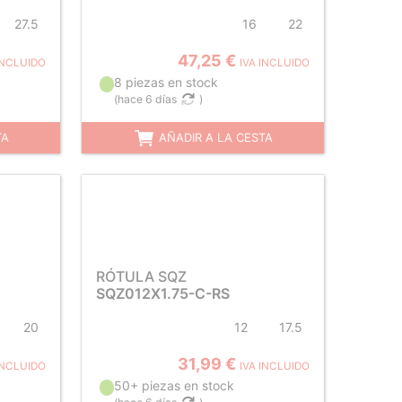
27.5
16
22
47,25 €
INCLUIDO
IVA INCLUIDO
8 piezas en stock
(
hace 6 días
)
TA
AÑADIR A LA CESTA
RÓTULA SQZ
SQZ012X1.75-C-RS
20
12
17.5
31,99 €
INCLUIDO
IVA INCLUIDO
50+ piezas en stock