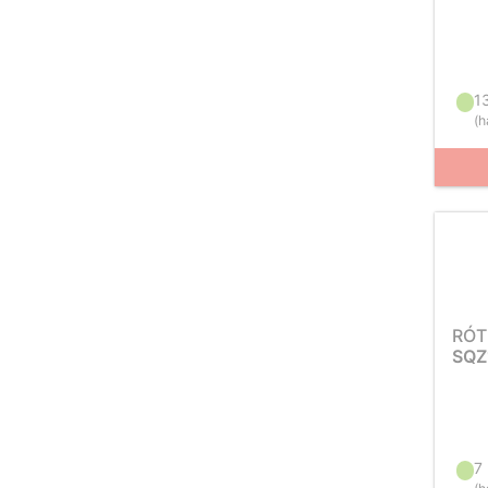
1
(
h
RÓT
SQZ
7