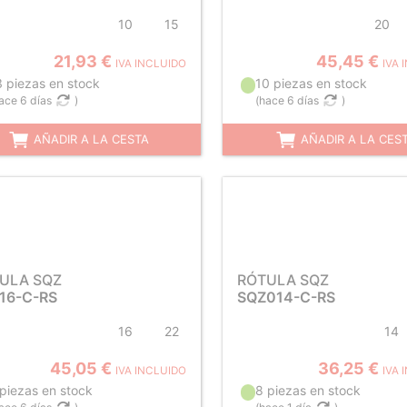
10
15
20
21,93 €
45,45 €
IVA INCLUIDO
IVA 
3 piezas en stock
10 piezas en stock
ace 6 días
)
(
hace 6 días
)
AÑADIR A LA CESTA
AÑADIR A LA CES
ULA SQZ
RÓTULA SQZ
16-C-RS
SQZ014-C-RS
16
22
14
45,05 €
36,25 €
IVA INCLUIDO
IVA 
 piezas en stock
8 piezas en stock