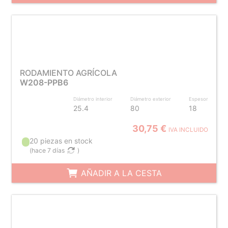
RODAMIENTO AGRÍCOLA
W208-PPB6
Diámetro interior
Diámetro exterior
Espesor
25.4
80
18
30,75 €
IVA INCLUIDO
20 piezas en stock
(
hace 7 días
)
AÑADIR A LA CESTA