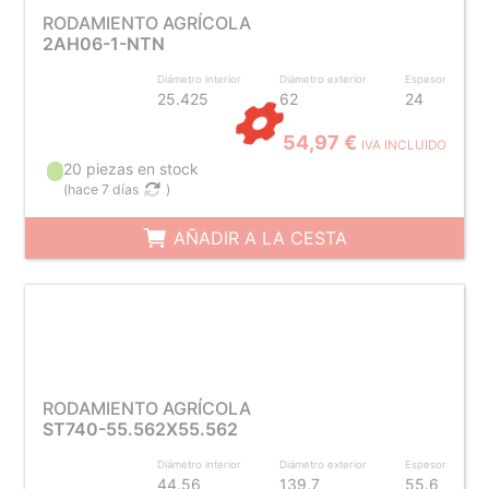
RODAMIENTO AGRÍCOLA
2AH06-1-NTN
Diámetro interior
Diámetro exterior
Espesor
25.425
62
24
54,97 €
IVA INCLUIDO
20 piezas en stock
(
hace 7 días
)
AÑADIR A LA CESTA
RODAMIENTO AGRÍCOLA
ST740-55.562X55.562
Diámetro interior
Diámetro exterior
Espesor
44.56
139.7
55.6