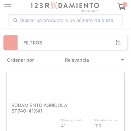
Loading...
0
FILTROS
Ordenar por
Relevancia
RODAMIENTO AGRÍCOLA
ST740-41X41
Diámetro interior
Diámetro exterior
41
100