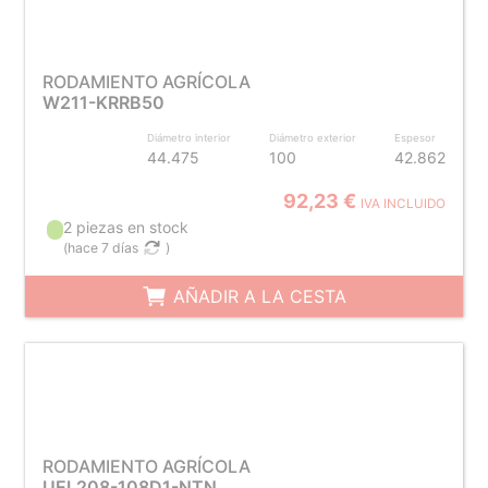
RODAMIENTO AGRÍCOLA
W211-KRRB50
Diámetro interior
Diámetro exterior
Espesor
44.475
100
42.862
92,23 €
IVA INCLUIDO
2 piezas en stock
(
hace 7 días
)
AÑADIR A LA CESTA
RODAMIENTO AGRÍCOLA
UEL208-108D1-NTN