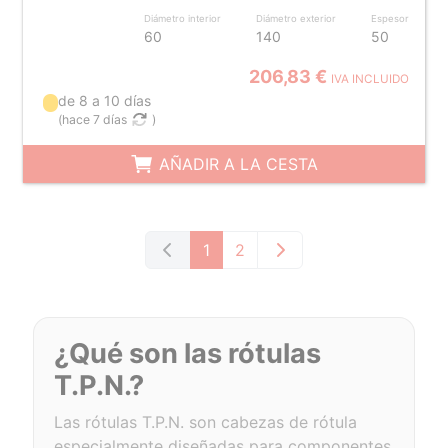
Diámetro interior
Diámetro exterior
Espesor
60
140
50
206,83 €
IVA INCLUIDO
de 8 a 10 días
(
hace 7 días
)
AÑADIR A LA CESTA
1
2
¿Qué son las rótulas
T.P.N.?
Las rótulas T.P.N. son cabezas de rótula
especialmente diseñadas para componentes