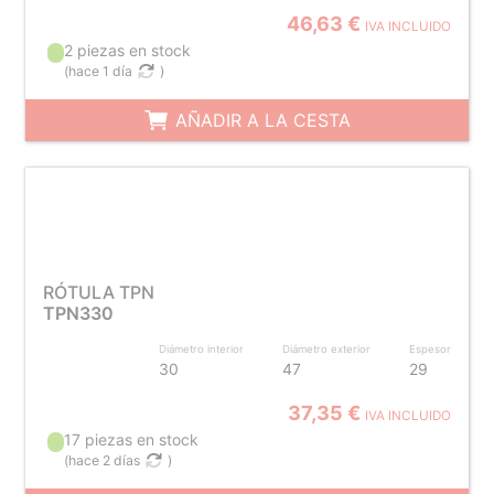
46,63 €
IVA INCLUIDO
2 piezas en stock
(
hace 1 día
)
AÑADIR A LA CESTA
RÓTULA TPN
TPN330
Diámetro interior
Diámetro exterior
Espesor
30
47
29
37,35 €
IVA INCLUIDO
17 piezas en stock
(
hace 2 días
)