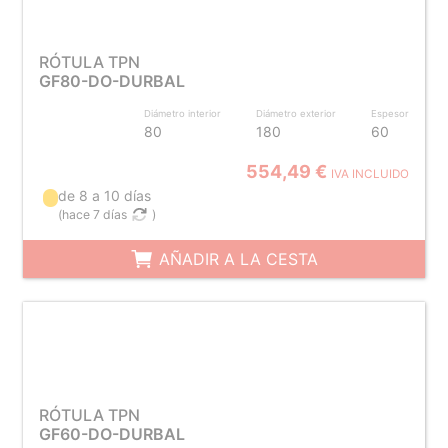
RÓTULA TPN
GF80-DO-DURBAL
Diámetro interior
Diámetro exterior
Espesor
80
180
60
554,49 €
IVA INCLUIDO
de 8 a 10 días
(
hace 7 días
)
AÑADIR A LA CESTA
RÓTULA TPN
GF60-DO-DURBAL