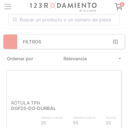
Loading...
0
FILTROS
Ordenar por
Relevancia
RÓTULA TPN
DGF25-DO-DURBAL
Diámetro interior
Diámetro exterior
Espesor
25
55
23