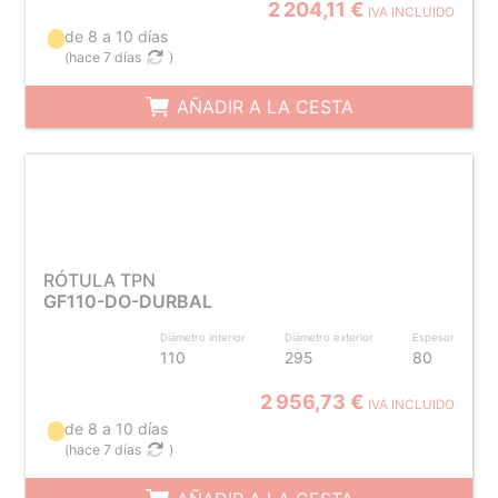
2 204,11 €
IVA INCLUIDO
de 8 a 10 días
(
hace 7 días
)
AÑADIR A LA CESTA
RÓTULA TPN
GF110-DO-DURBAL
Diámetro interior
Diámetro exterior
Espesor
110
295
80
2 956,73 €
IVA INCLUIDO
de 8 a 10 días
(
hace 7 días
)