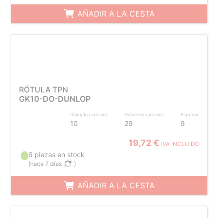
AÑADIR A LA CESTA
RÓTULA TPN
GK10-DO-DUNLOP
Diámetro interior
Diámetro exterior
Espesor
10
29
9
19,72 €
IVA INCLUIDO
6 piezas en stock
(
hace 7 días
)
AÑADIR A LA CESTA