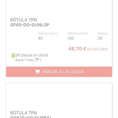
RÓTULA TPN
GF40-DO-DUNLOP
Diámetro interior
Diámetro exterior
Espesor
40
100
35
48,70 €
IVA INCLUIDO
36 piezas en stock
(
hace 7 días
)
AÑADIR A LA CESTA
RÓTULA TPN
DGK25-DO-DURBAL