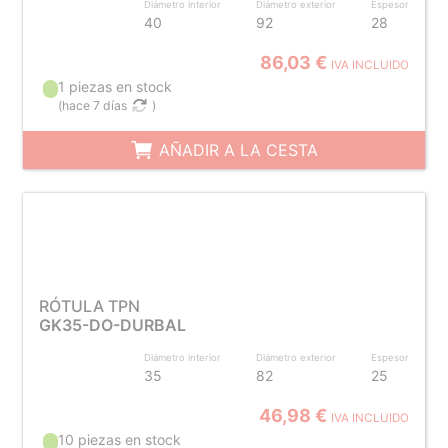
Diámetro interior
Diámetro exterior
Espesor
40
92
28
86,03 €
IVA INCLUIDO
1 piezas en stock
(
hace 7 días
)
AÑADIR A LA CESTA
RÓTULA TPN
GK35-DO-DURBAL
Diámetro interior
Diámetro exterior
Espesor
35
82
25
46,98 €
IVA INCLUIDO
10 piezas en stock