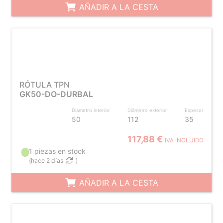
AÑADIR A LA CESTA
RÓTULA TPN
GK50-DO-DURBAL
Diámetro interior
Diámetro exterior
Espesor
50
112
35
117,88 €
IVA INCLUIDO
1 piezas en stock
(
hace 2 días
)
AÑADIR A LA CESTA