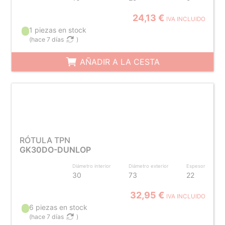
24,13 €
IVA INCLUIDO
1 piezas en stock
(
hace 7 días
)
AÑADIR A LA CESTA
RÓTULA TPN
GK30DO-DUNLOP
Diámetro interior
Diámetro exterior
Espesor
30
73
22
32,95 €
IVA INCLUIDO
6 piezas en stock
(
hace 7 días
)