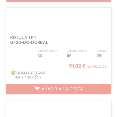
RÓTULA TPN
GF30-DO-DURBAL
Diámetro interior
Diámetro exterior
Espesor
30
65
28
51,82 €
IVA INCLUIDO
1 piezas en stock
(
hace 7 días
)
AÑADIR A LA CESTA