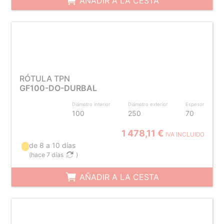
AÑADIR A LA CESTA
RÓTULA TPN
GF100-DO-DURBAL
Diámetro interior
Diámetro exterior
Espesor
100
250
70
1 478,11 €
IVA INCLUIDO
de 8 a 10 días
(
hace 7 días
)
AÑADIR A LA CESTA