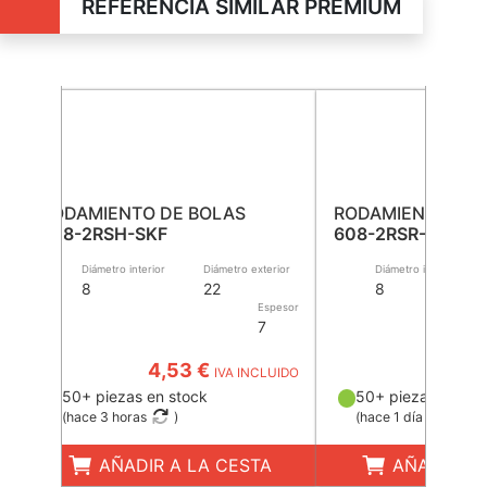
REFERENCIA SIMILAR PREMIUM
RODAMIENTO DE BOLAS
RODAMIENTO DE 
608-2RSH-SKF
608-2RSR-HLC-F
Diámetro interior
Diámetro exterior
Diámetro interior
8
22
8
Espesor
7
4,53 €
4,1
IVA INCLUIDO
50+ piezas en stock
50+ piezas en sto
(
hace 3 horas
)
(
hace 1 día
)
AÑADIR A LA CESTA
AÑADIR A 