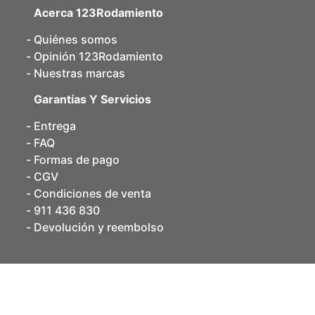
cojinete de plástico, cojinete de chapa,
Acerca 123Rodamiento
rótulas
: TSM, GE, TSF, DIN, DED, SQ, SA, SQZ,
Quiénes somos
SSR, GEEW, SQL, PHS, SI, TPN, TAC, GEZ,
Opinión 123Rodamiento
GEEM, GAC, TAPR, GX,
Nuestras marcas
correas: dentadas, hexagonales, poli-v,
trapezoidales, variador,
Garantías Y Servicios
soportes antivibración
: MM, MF, PM, FF, PMP,
Entrega
pies de máquina, diábolos, PF, PFP,
FAQ
accesorios: bolas de rodamientos,
anillos de
Formas de pago
seguiridad exterior
, agujas de rodamientos,
CGV
anillos de bronce, circlips interiores, arandelas
Condiciones de venta
de empuje, anillos lisos, E-clips, anillos de
911 436 830
bronce embridados, anillos interiores,
Devolución y reembolso
arandelas de seguridad, tuercas, colas y
adhesivos, fijadores de roscas,
desengrasante
WD40
, anillos lisos embridados PAF, grasas,
alicates de montaje
EN EL MUNDO