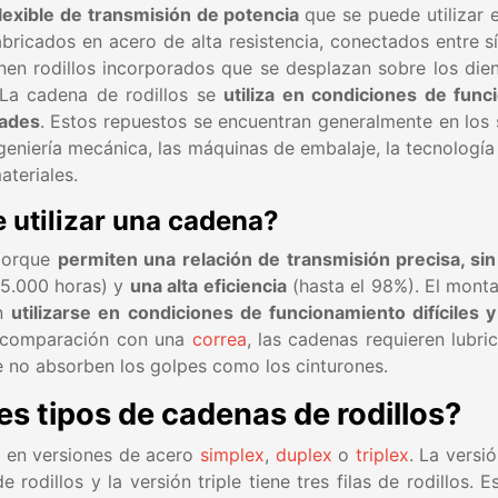
lexible de transmisión de potencia
que se puede utilizar 
abricados en acero de alta resistencia, conectados entre 
nen rodillos incorporados que se desplazan sobre los die
 La cadena de rodillos se
utiliza en condiciones de funci
dades
. Estos repuestos se encuentran generalmente en los s
 ingeniería mecánica, las máquinas de embalaje, la tecnolog
ateriales.
e utilizar una cadena?
 porque
permiten una relación de transmisión precisa, sin
15.000 horas) y
una alta eficiencia
(hasta el 98%). El mont
en
utilizarse en condiciones de funcionamiento difíciles 
n comparación con una
correa
, las cadenas requieren lubr
 no absorben los golpes como los cinturones.
es tipos de cadenas de rodillos?
s en versiones de acero
simplex
,
duplex
o
triplex
. La versi
de rodillos y la versión triple tiene tres filas de rodillos. 