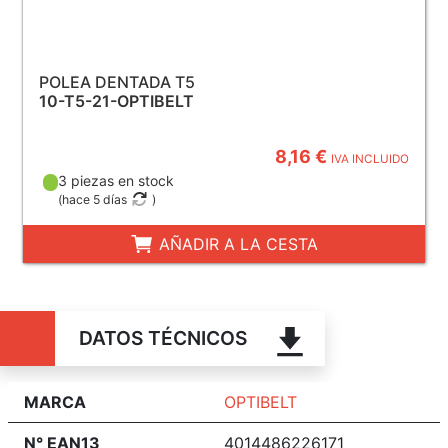
POLEA DENTADA T5
10-T5-21-OPTIBELT
8,16 €
IVA INCLUIDO
3 piezas en stock
(
hace 5 días
)
AÑADIR A LA CESTA
DATOS TÉCNICOS
MARCA
OPTIBELT
N° EAN13
4014486226171