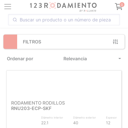
Loading...
0
FILTROS
Ordenar por
Relevancia
RODAMIENTO RODILLOS
RNU203-ECP-SKF
Diámetro interior
Diámetro exterior
Espesor
22.1
40
12