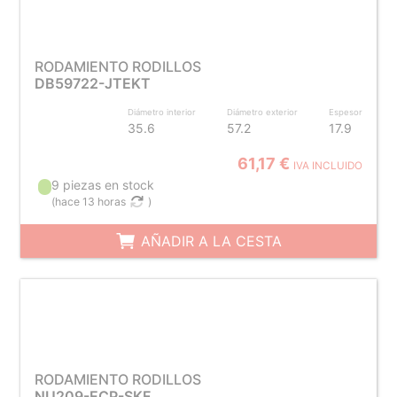
RODAMIENTO RODILLOS
DB59722-JTEKT
Diámetro interior
Diámetro exterior
Espesor
35.6
57.2
17.9
61,17 €
IVA INCLUIDO
9 piezas en stock
(
hace 13 horas
)
AÑADIR A LA CESTA
RODAMIENTO RODILLOS
NU209-ECP-SKF