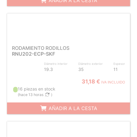
AÑADIR A LA CESTA
RODAMIENTO RODILLOS
RNU202-ECP-SKF
Diámetro interior
Diámetro exterior
Espesor
19.3
35
11
31,18 €
IVA INCLUIDO
16 piezas en stock
(
hace 13 horas
)
AÑADIR A LA CESTA