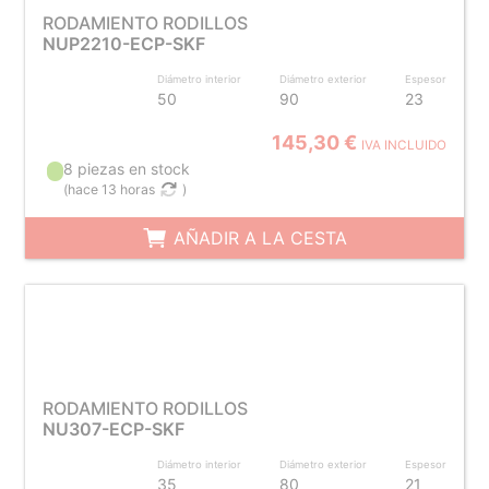
RODAMIENTO RODILLOS
NUP2210-ECP-SKF
Diámetro interior
Diámetro exterior
Espesor
50
90
23
145,30 €
IVA INCLUIDO
8 piezas en stock
(
hace 13 horas
)
AÑADIR A LA CESTA
RODAMIENTO RODILLOS
NU307-ECP-SKF
Diámetro interior
Diámetro exterior
Espesor
35
80
21