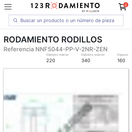
0
RODAMIENTO RODILLOS
Referencia NNF5044-PP-V-2NR-ZEN
Diámetro interior
Diámetro exterior
Espesor
220
340
160