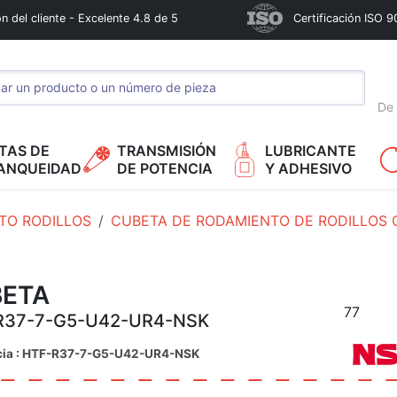
n del cliente - Excelente 4.8 de 5
Certificación ISO 9
De 
TAS DE
TRANSMISIÓN
LUBRICANTE
ANQUEIDAD
DE POTENCIA
Y ADHESIVO
TO RODILLOS
CUBETA DE RODAMIENTO DE RODILLOS 
ETA
77
R37-7-G5-U42-UR4-NSK
cia : HTF-R37-7-G5-U42-UR4-NSK