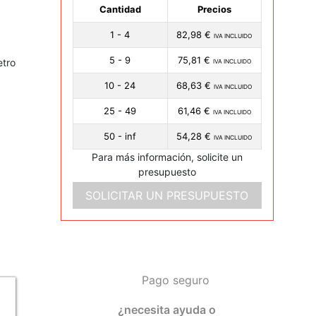
Cantidad
Precios
1 - 4
82,98 €
IVA INCLUIDO
5 - 9
75,81 €
etro
IVA INCLUIDO
10 - 24
68,63 €
IVA INCLUIDO
25 - 49
61,46 €
IVA INCLUIDO
50 - inf
54,28 €
IVA INCLUIDO
Para más información, solicite un
presupuesto
SOLICITAR UN PRESUPUESTO
Pago seguro
¿necesita ayuda o