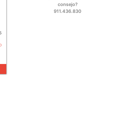
consejo?
911.436.830
5
O