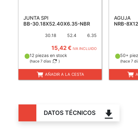
JUNTA SPI
AGUJA
BB-30.18X52.40X6.35-NBR
NRB-8X1
30.18
52.4
6.35
15,42 €
IVA INCLUIDO
12 piezas en stock
50+ piez
(
hace 7 días
)
(
hace 7 dí
AÑADIR A LA CESTA
A
DATOS TÉCNICOS