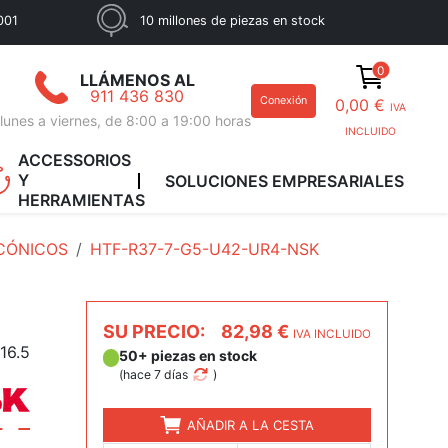
001
10 millones de piezas en stock
0
LLÁMENOS AL
911 436 830
Conexión
0,00 €
IVA
lunes a viernes, de 8:00 a 19:00 horas
INCLUIDO
ACCESSORIOS
Y
SOLUCIONES EMPRESARIALES
HERRAMIENTAS
CÓNICOS
HTF-R37-7-G5-U42-UR4-NSK
SU PRECIO:
82,98 €
IVA INCLUIDO
16.5
50+ piezas en stock
(
hace 7 días
)
AÑADIR A LA CESTA