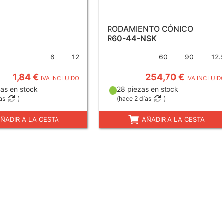
RODAMIENTO CÓNICO
2
R60-44-NSK
8
12
60
90
12.
1,84 €
254,70 €
IVA INCLUIDO
IVA INCLUID
as en stock
28 piezas en stock
as
)
(
hace 2 días
)
ÑADIR A LA CESTA
AÑADIR A LA CESTA