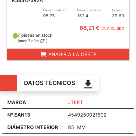
K594A-592A
Diámetro interior
Diámetro exterior
Espesor
95.25
152.4
39.69
68,21 €
IVA INCLUIDO
7 piezas en stock
(
hace 7 días
)
AÑADIR A LA CESTA
DATOS TÉCNICOS
MARCA
JTEKT
N° EAN13
4549250021602
DIÁMETRO INTERIOR
85 MM