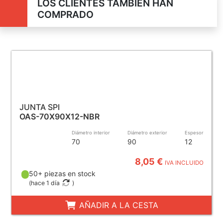
LOS CLIENTES TAMBIÉN HAN
COMPRADO
JUNTA SPI
OAS-70X90X12-NBR
Diámetro interior
Diámetro exterior
Espesor
70
90
12
8,05 €
IVA INCLUIDO
50+ piezas en stock
(
hace 1 día
)
AÑADIR A LA CESTA