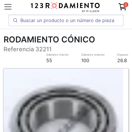
0
RODAMIENTO CÓNICO
Referencia 32211
Diámetro interior
Diámetro exterior
Espesor
55
100
26.8