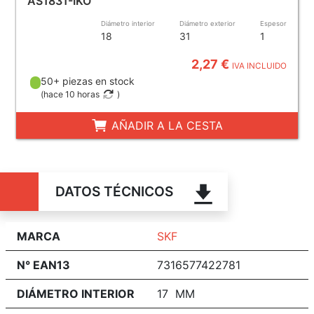
AS1831-IKO
Diámetro interior
Diámetro exterior
Espesor
18
31
1
2,27 €
IVA INCLUIDO
50+ piezas en stock
(
hace 10 horas
)
AÑADIR A LA CESTA
DATOS TÉCNICOS
MARCA
SKF
N° EAN13
7316577422781
DIÁMETRO INTERIOR
17 MM