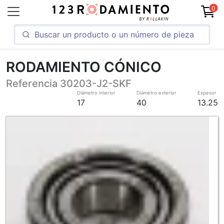
0
RODAMIENTO CÓNICO
Referencia 30203-J2-SKF
Diámetro interior
Diámetro exterior
Espesor
17
40
13.25