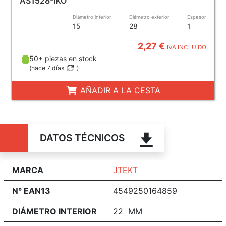
AS1528-IKO
Diámetro interior
Diámetro exterior
Espesor
15
28
1
2,27 €
IVA INCLUIDO
50+ piezas en stock
(
hace 7 días
)
AÑADIR A LA CESTA
DATOS TÉCNICOS
MARCA
JTEKT
N° EAN13
4549250164859
DIÁMETRO INTERIOR
22 MM