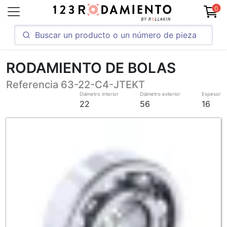
0
RODAMIENTO DE BOLAS
Referencia 63-22-C4-JTEKT
Diámetro interior
Diámetro exterior
Espesor
22
56
16