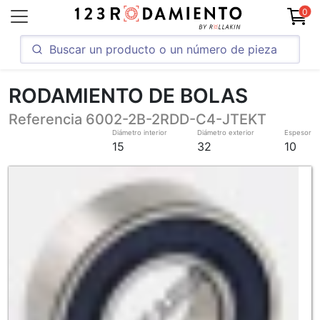
0
RODAMIENTO DE BOLAS
Referencia 6002-2B-2RDD-C4-JTEKT
Diámetro interior
Diámetro exterior
Espesor
15
32
10