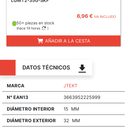
LGMT2-35G-SKF
6,96 €
IVA INCLUIDO
50+ piezas en stock
(
hace 19 horas
)
AÑADIR A LA CESTA
DATOS TÉCNICOS
MARCA
JTEKT
N° EAN13
3663952225999
DIÁMETRO INTERIOR
15 MM
DIÁMETRO EXTERIOR
32 MM