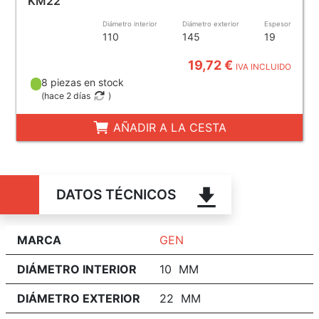
KM22
Diámetro interior
Diámetro exterior
Espesor
110
145
19
19,72 €
IVA INCLUIDO
8 piezas en stock
(
hace 2 días
)
AÑADIR A LA CESTA
DATOS TÉCNICOS
MARCA
GEN
DIÁMETRO INTERIOR
10 MM
DIÁMETRO EXTERIOR
22 MM