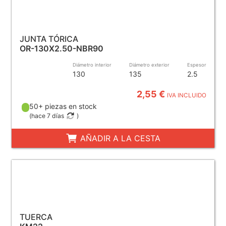
JUNTA TÓRICA
OR-130X2.50-NBR90
Diámetro interior
Diámetro exterior
Espesor
130
135
2.5
2,55 €
IVA INCLUIDO
50+ piezas en stock
(
hace 7 días
)
AÑADIR A LA CESTA
TUERCA