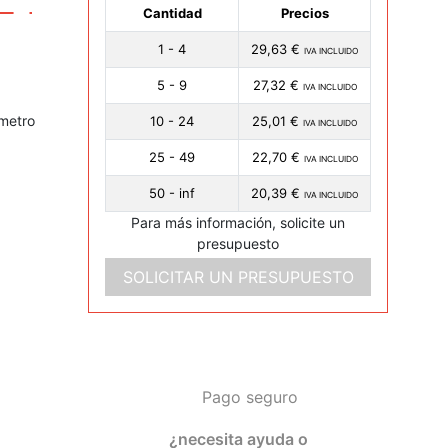
Cantidad
Precios
1 - 4
29,63 €
IVA INCLUIDO
5 - 9
27,32 €
IVA INCLUIDO
metro
10 - 24
25,01 €
IVA INCLUIDO
25 - 49
22,70 €
IVA INCLUIDO
50 - inf
20,39 €
IVA INCLUIDO
Para más información, solicite un
presupuesto
SOLICITAR UN PRESUPUESTO
Pago seguro
¿necesita ayuda o