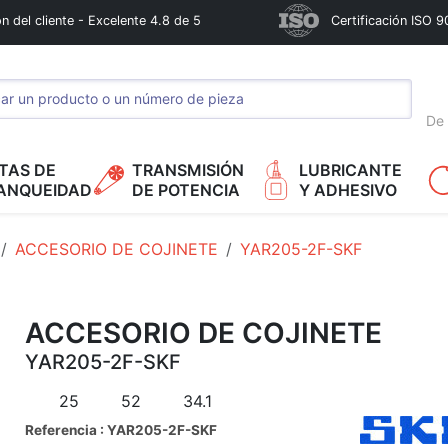
n del cliente - Excelente 4.8 de 5
Certificación ISO 9
De 
TAS DE
TRANSMISIÓN
LUBRICANTE
ANQUEIDAD
DE POTENCIA
Y ADHESIVO
ACCESORIO DE COJINETE
YAR205-2F-SKF
ACCESORIO DE COJINETE
YAR205-2F-SKF
25
52
34.1
Referencia : YAR205-2F-SKF