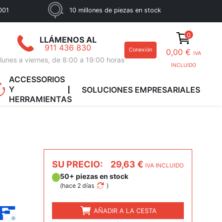
001
10 millones de piezas en stock
0
LLÁMENOS AL
911 436 830
Conexión
0,00 €
IVA
lunes a viernes, de 8:00 a 19:00 horas
INCLUIDO
ACCESSORIOS
Y
SOLUCIONES EMPRESARIALES
HERRAMIENTAS
SU PRECIO:
29,63 €
IVA INCLUIDO
50+ piezas en stock
(
hace 2 días
)
AÑADIR A LA CESTA