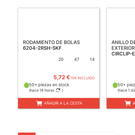
RODAMIENTO DE BOLAS
ANILLO D
6204-2RSH-SKF
EXTERIOR
CIRCLIP-
20
47
14
5,72 €
IVA INCLUIDO
50+ piezas en stock
50+ piez
(
hace 18 horas
)
(
hace 1 dí
AÑADIR A LA CESTA
A