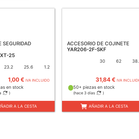
E SEGURIDAD
ACCESORIO DE COJINETE
YAR206-2F-SKF
EXT-25
30
62
38.
23.2
25.6
1.2
1,00 €
31,84 €
IVA INCLUIDO
IVA INCLUID
as en stock
50+ piezas en stock
a
)
(
hace 3 días
)
ÑADIR A LA CESTA
AÑADIR A LA CESTA