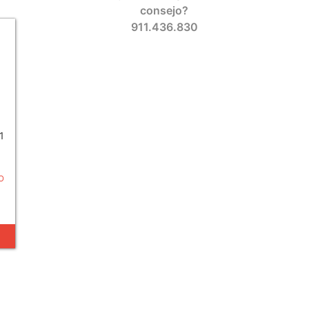
consejo?
911.436.830
1
O