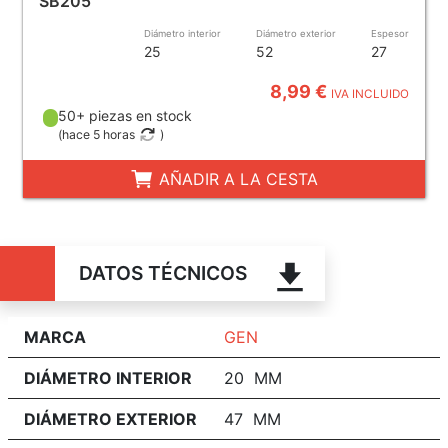
SB205
Diámetro interior
Diámetro exterior
Espesor
25
52
27
8,99 €
IVA INCLUIDO
50+ piezas en stock
(
hace 5 horas
)
AÑADIR A LA CESTA
DATOS TÉCNICOS
MARCA
GEN
DIÁMETRO INTERIOR
20 MM
DIÁMETRO EXTERIOR
47 MM