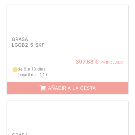
GRASA
LGGB2-5-SKF
397,88 €
IVA INCLUIDO
de 8 a 10 días
(
hace 5 días
)
AÑADIR A LA CESTA