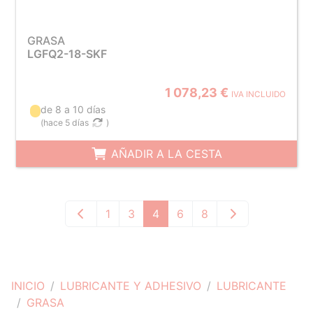
GRASA
LGFQ2-18-SKF
1 078,23 €
IVA INCLUIDO
de 8 a 10 días
(
hace 5 días
)
AÑADIR A LA CESTA
1
3
4
6
8
INICIO
LUBRICANTE Y ADHESIVO
LUBRICANTE
GRASA