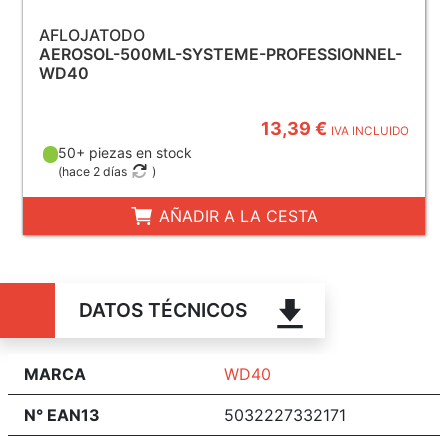
AFLOJATODO
AEROSOL-500ML-SYSTEME-PROFESSIONNEL-
WD40
13,39 €
IVA INCLUIDO
50+ piezas en stock
(
hace 2 días
)
AÑADIR A LA CESTA
DATOS TÉCNICOS
MARCA
WD40
N° EAN13
5032227332171