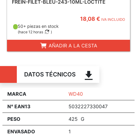
FREIN-FILET-BLEU-243-10ML-LOCTITE
18,08 €
IVA INCLUIDO
50+ piezas en stock
(
hace 12 horas
)
AÑADIR A LA CESTA
DATOS TÉCNICOS
MARCA
WD40
N° EAN13
5032227330047
PESO
425 G
ENVASADO
1