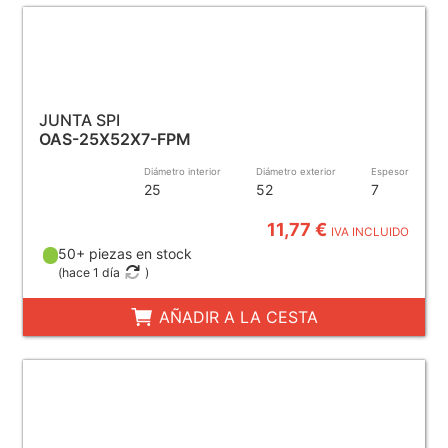
JUNTA SPI
OAS-25X52X7-FPM
Diámetro interior
Diámetro exterior
Espesor
25
52
7
11,77 €
IVA INCLUIDO
50+ piezas en stock
(
hace 1 día
)
AÑADIR A LA CESTA