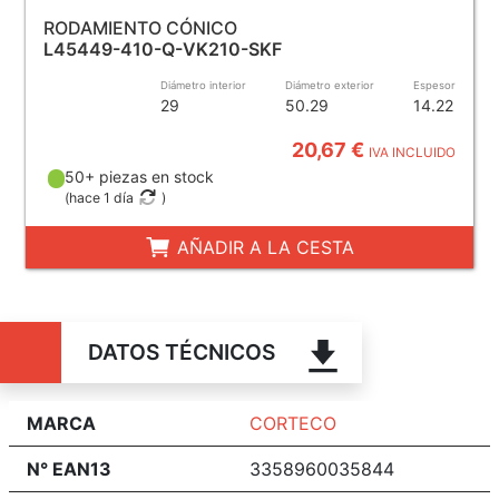
RODAMIENTO CÓNICO
L45449-410-Q-VK210-SKF
Diámetro interior
Diámetro exterior
Espesor
29
50.29
14.22
20,67 €
IVA INCLUIDO
50+ piezas en stock
(
hace 1 día
)
AÑADIR A LA CESTA
DATOS TÉCNICOS
MARCA
CORTECO
N° EAN13
3358960035844